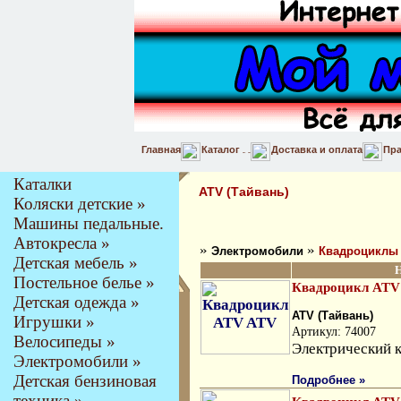
Главная
Каталог
Доставка и оплата
Пра
Каталки
ATV (Тайвань)
Коляски детские »
Машины педальные.
Автокресла »
»
»
Электромобили
Квадроциклы
Детская мебель »
Постельное белье »
Квадроцикл ATV
Детская одежда »
ATV (Тайвань)
Игрушки »
Артикул: 74007
Велосипеды »
Электрический 
Электромобили »
Детская бензиновая
Подробнее »
техника »