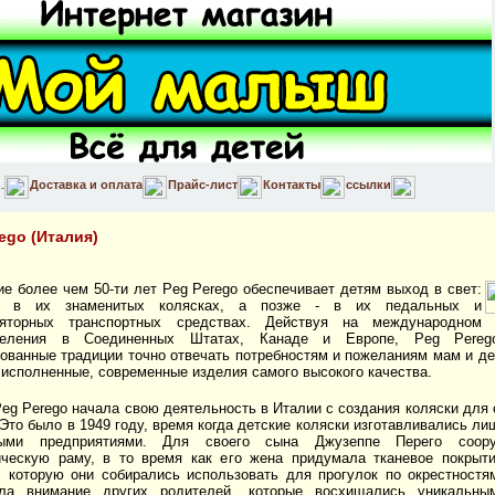
Доставка и оплата
Прайс-лист
Контакты
ссылки
ego (Италия)
ие более чем 50-ти лет Peg Perego обеспечивает детям выход в свет:
а в их знаменитых колясках, а позже - в их педальных и
ляторных транспортных средствах. Действуя на международном 
деления в Соединенных Штатах, Канаде и Европе, Peg Pereg
ованные традиции точно отвечать потребностям и пожеланиям мам и де
 исполненные, современные изделия самого высокого качества.
eg Perego начала свою деятельность в Италии с создания коляски для
 Это было в 1949 году, время когда детские коляски изготавливались л
ными предприятиями. Для своего сына Джузеппе Перего соор
ческую раму, в то время как его жена придумала тканевое покрыт
, которую они собирались использовать для прогулок по окрестностя
кла внимание других родителей, которые восхищались уникальн