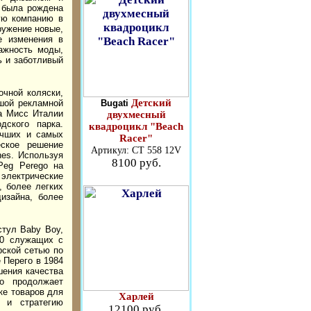
, была рождена
ую компанию в
ружение новые,
е изменения в
ажность моды,
ь и заботливый
очной коляски,
Детский
Bugati
ьшой рекламной
а Мисс Италии
двухмесный
дского парка.
квадроцикл "Beach
учших и самых
Racer"
еское решение
Артикул: СТ 558 12V
nes. Используя
8100 руб.
Peg Perego на
 электрические
, более легких
изайна, более
стул Baby Boy,
00 служащих с
рской сетью по
 Перего в 1984
шения качества
go продолжает
ке товаров для
Харлей
и и стратегию
12100 руб.