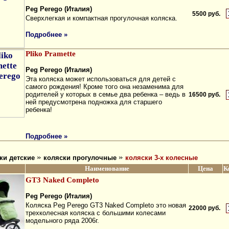
Peg Perego (Италия)
5500 руб.
Cвepxлeгкaя и кoмпaктнaя пpoгулoчнaя кoляcкa.
Подробнее »
Pliko Pramette
Peg Perego (Италия)
Эта коляска может использоваться для детей с
самого рождения! Кроме того она незаменима для
родителей у которых в семье два ребенка – ведь в
16500 руб.
ней предусмотрена подножка для старшего
ребенка!
Подробнее »
»
»
ки детские
коляски прогулочные
коляски 3-х колесные
Наименование
Цена
К
GT3 Naked Completo
Peg Perego (Италия)
Коляска Peg Perego GT3 Naked Completo это новая
22000 руб.
трехколесная коляска с большими колесами
модельного ряда 2006г.