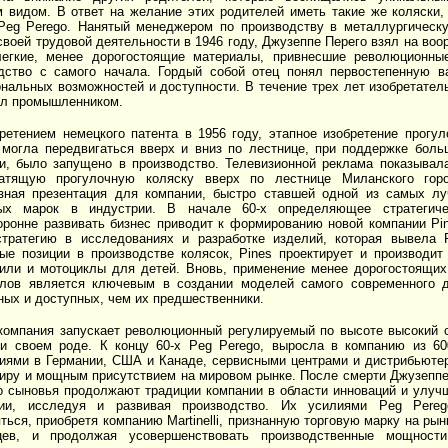
 видом. В ответ на желание этих родителей иметь такие же коляски
eg Perego. Нанятый менеджером по производству в металлургическ
своей трудовой деятельности в 1946 году, Джузеппе Перего взял на воо
егкие, менее дорогостоящие материалы, привнесшие революционны
дство с самого начала. Гордый собой отец понял первостепенную в
нальных возможностей и доступности. В течение трех лет изобретател
ал промышленником.
ретением немецкого патента в 1956 году, этапное изобретение прогул
 могла передвигаться вверх и вниз по лестнице, при поддержке бол
и, было запущено в производство. Телевизионной реклама показывал
катящую прогулочную коляску вверх по лестнице Mиланского горо
зная презентация для компании, быстро ставшей одной из самых л
ных марок в индустрии. В начале 60-х определяющее стратегич
оронне развивать бизнес приводит к формированию новой компании Pi
тратегию в исследованиях и разработке изделий, которая вывела 
ые позиции в производстве колясок, Pines проектирует и производит
или и мотоциклы для детей. Вновь, применение менее дорогостоящих
лов является ключевым в создании моделей самого современного д
ных и доступных, чем их предшественники.
компания запускает революционный регулируемый по высоте высокий 
и своем роде. К концу 60-х Peg Perego, выросла в компанию из 6
иями в Германии, США и Канаде, сервисными центрами и дистрибьюте
иру и мощным присутствием на мировом рынке. После смерти Джузеппе
го сыновья продолжают традиции компании в области инноваций и улуч
ции, исследуя и развивая производство. Их усилиями Peg Pere
ться, приобретя компанию Martinelli, признанную торговую марку на рын
цев, и продолжая усовершенствовать производственные мощност