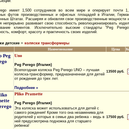
ьюции.
rego имеет 1,500 сотрудников во всем мире и оперирует почти 1
ных футов производственных и офисных площадей в Италии, Герман
нных Штатах. Расширяя и обновляя свои производственные мощности 
я непрерывно развивает свою способность революционизировать изде
ивание клиентов. Исключительно высокие стандарты “Peg Perego
ность, комфорт, красоту и практичность своих изделий.
»
ки детские
коляски трансформеры
Наименование
Цена
К
Uno
Peg Perego (Италия)
Всепогодная коляска Peg Perego UNO – лучшая
13500 руб.
коляска-трансформер, предназначенная для детей
от рождения до трех лет.
Подробнее »
Pliko Pramette
Peg Perego (Италия)
Эта коляска может использоваться для детей с
самого рождения! Кроме того она незаменима для
родителей у которых в семье два ребенка – ведь в
17500 руб.
ней предусмотрена подножка для старшего
ребенка!