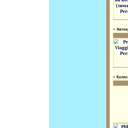
»
Авток
»
Коляс