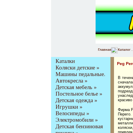
Главная
Каталог
Каталки
Peg Per
Коляски детские »
Машины педальные.
В течен
Автокресла »
сначал
Детская мебель »
аккуму
подраз
Постельное белье »
унаслед
Детская одежда »
красиво
Игрушки »
Фирма P
Велосипеды »
Перего.
кустар
Электромобили »
металли
Детская бензиновая
коляски
привле
техника »