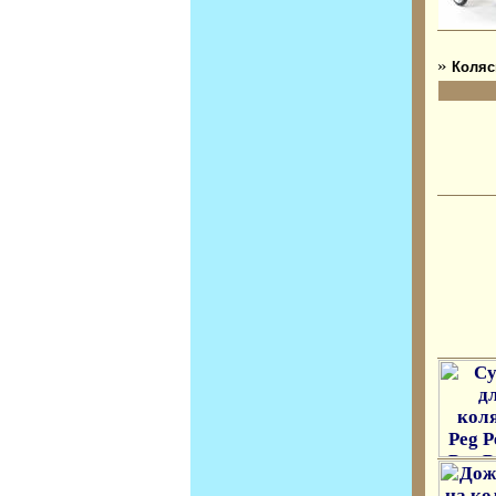
»
Коляс