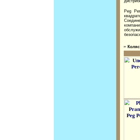
дистриб
Peg Pe
квадрат
Соедине
компани
обслуж
безопас
»
Коляс