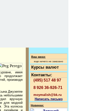
Ваш заказ:
еще ничего не заказано
Курсы валют
уровне, имея
Контакты:
o продолжает
тей, производя
(495) 517 48 97
8 926 36-926-71
 сына Джузеппе
moymalish@bk.ru
ишь небольшими
удил вручную
Написать письмо
ие для модной
Новинки:
м. Эта коляска
ым дизайном и