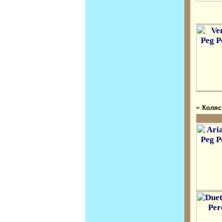
»
Коляс