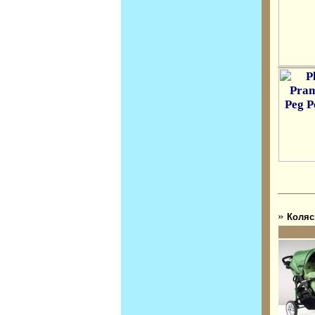
»
Коляс