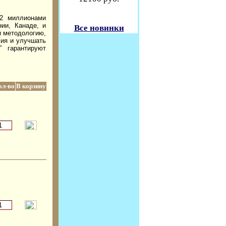
,2 миллионами
ии, Канаде, и
Все новинки
и методологию,
лия и улучшать
” гарантируют
ол-во
В корзину