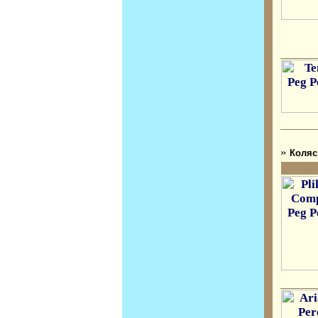
»
Коляс