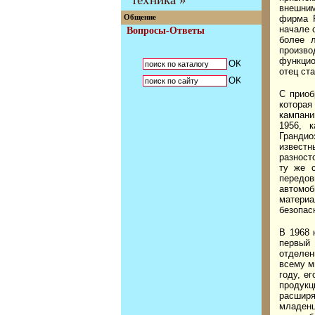
внешним
фирма P
Общение
начале 
Вопросы-Ответы
более л
произво
функцио
отец ст
С приоб
которая
кампани
1956, 
Грандио
извест
разност
ту же с
передов
автомоб
материа
безопас
В 1968 
первый 
отделен
всему м
году, е
продук
расширя
младен