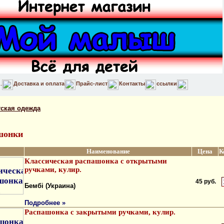
Доставка и оплата
Прайс-лист
Контакты
ссылки
тская одежда
шонки
Наименование
Цена
К
Классическая распашонка с открытыми
ручками, кулир.
45 руб.
Бембi (Украина)
Подробнее »
Распашонка с закрытыми ручками, кулир.