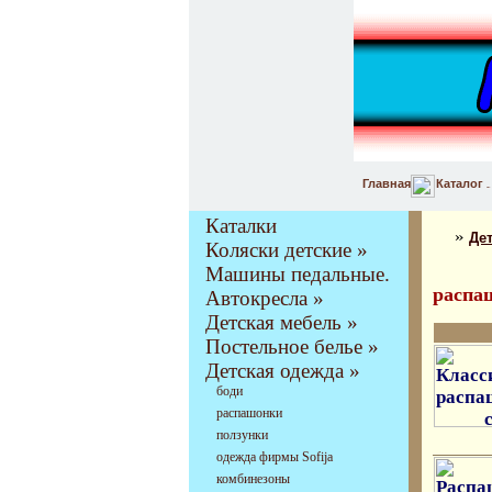
Главная
Каталог
Каталки
»
Де
Коляски детские »
Машины педальные.
распа
Автокресла »
Детская мебель »
Постельное белье »
Детская одежда »
боди
распашонки
ползунки
одежда фирмы Sofija
комбинезоны