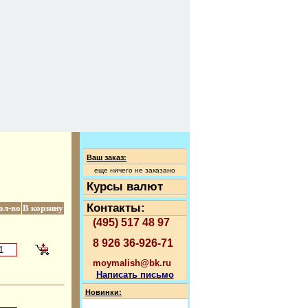
Ваш заказ:
еще ничего не заказано
Курсы валют
Контакты:
ол-во
В корзину
(495) 517 48 97
8 926 36-926-71
moymalish@bk.ru
Написать письмо
Новинки: