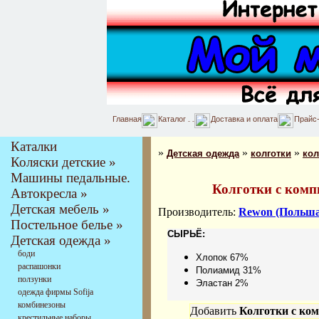
Главная
Каталог
Доставка и оплата
Прайс
Каталки
»
»
»
Детская одежда
колготки
кол
Коляски детские »
Машины педальные.
Колготки с ком
Автокресла »
Детская мебель »
Производитель:
Rewon (Польша
Постельное белье »
СЫРЬЁ:
Детская одежда »
боди
Хлопок 67%
распашонки
Полиамид 31%
ползунки
Эластан 2%
одежда фирмы Sofija
комбинезоны
Добавить
Колготки с ко
крестильные наборы