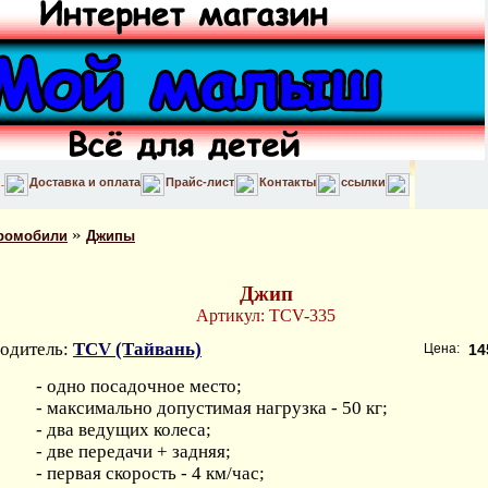
Доставка и оплата
Прайс-лист
Контакты
ссылки
»
ромобили
Джипы
Джип
Артикул: TCV-335
одитель:
TCV (Тайвань)
Цена:
14
- одно посадочное место;
- максимально допустимая нагрузка - 50 кг;
- два ведущих колеса;
- две передачи + задняя;
- первая скорость - 4 км/час;