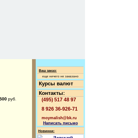
Ваш заказ:
еще ничего не заказано
Курсы валют
Контакты:
500
руб.
(495) 517 48 97
8 926 36-926-71
moymalish@bk.ru
Написать письмо
Новинки: